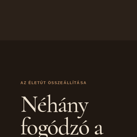
AZ ÉLETÚT ÖSSZEÁLLÍTÁSA
Néhány
fogódzó a