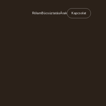
Rólam
Búcsúztatás
Árak
Kapcsolat