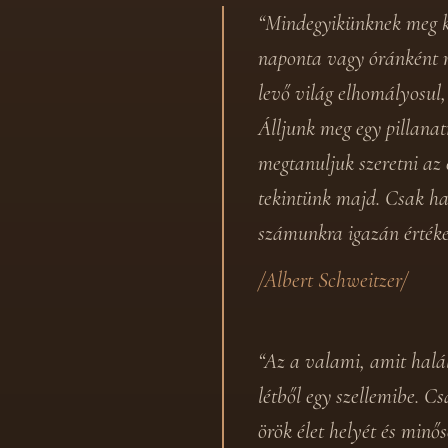
“Mindegyikünknek meg ke
naponta vagy óránként r
levő világ elhomályosul,
Álljunk meg egy pillana
megtanuljuk szeretni az
tekintünk majd. Csak ha 
számunkra igazán értéke
/Albert Schweitzer/
“Az a valami, amit halál
létből egy szellemibe. C
örök élet helyét és minős