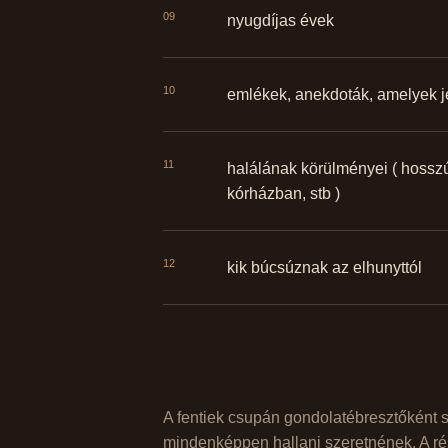
09
nyugdíjas évek
10
emlékek, anekdoták, amelyek j
11
halálának körülményei ( hosszú 
kórházban, stb )
12
kik búcsúznak az elhunyttól
A fentiek csupán gondolatébresztőként s
mindenképpen hallani szeretnének. A rés