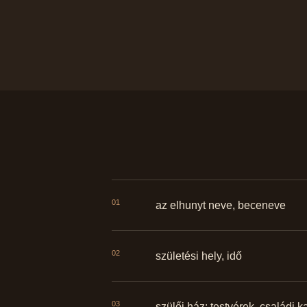
01
az elhunyt neve, beceneve
02
születési hely, idő
03
szülői ház: testvérek, családi