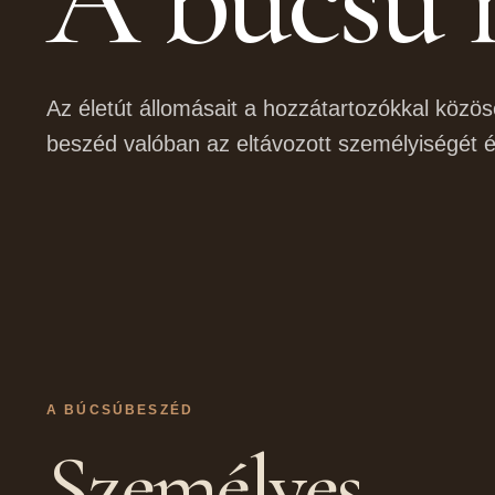
Az életút állomásait a hozzátartozókkal közös
beszéd valóban az eltávozott személyiségét és
A BÚCSÚBESZÉD
Személyes,