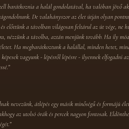
ll barátkoznia a halál gondolatával, ha valóban jövő ak
ágondolnunk. De valahányszor az élet útján olyan pontra
 és előttünk a távolban világosan feltárul az út vége, ne 
tra, nézzünk a távolba, aztán menjünk tovább. Ha ily mó
 életet. Ha megbarátkoztunk a halállal, minden hetet, mi
képesek vagyunk - lépésről lépésre - ilyennek elfogadni az 
ssé.”
nak nevezünk, átlépés egy másik minőségű és formájú életb
sakhogy az utolsó órák és percek nagyon fontosak. Eldönth
égét.”