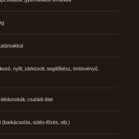
ég
atársakkal
ozó, nyílt, zárkózott, segítőkész, öntörvényű,
dédunokák, családi élet
 (barkácsolás, sütés-főzés, stb.)