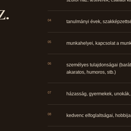
z.
04
tanulmányi évek, szakképzetts
05
munkahelyei, kapcsolat a munk
06
személyes tulajdonságai (barátk
akaratos, humoros, stb.)
07
házasság, gyermekek, unokák, 
08
kedvenc elfoglaltságai, hobbijai