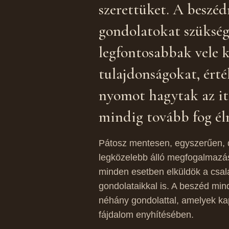
szerettüket. A beszéd
gondolatokat szükség
legfontosabbak vele 
tulajdonságokat, ért
nyomot hagytak az i
mindig tovább fog éln
Pátosz mentesen, egyszerűen, 
legközelebb álló megfogalmazá
minden esetben elküldök a csalá
gondolataikkal is. A beszéd min
néhány gondolattal, amelyek ka
fájdalom enyhítésében.