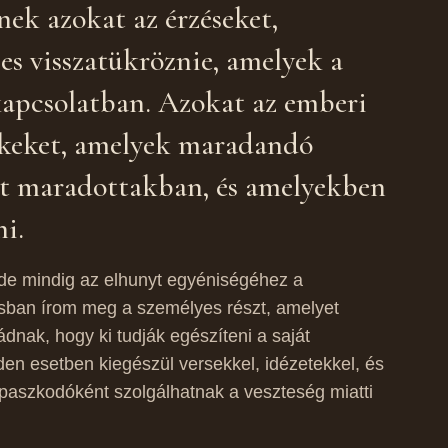
nek azokat az érzéseket,
es visszatükröznie, amelyek a
kapcsolatban. Azokat az emberi
ékeket, amelyek maradandó
tt maradottakban, és amelyekben
i.
de mindig az elhunyt egyéniségéhez a
sban írom meg a személyes részt, amelyet
dnak, hogy ki tudják egészíteni a saját
den esetben kiegészül versekkel, idézetekkel, és
paszkodóként szolgálhatnak a veszteség miatti