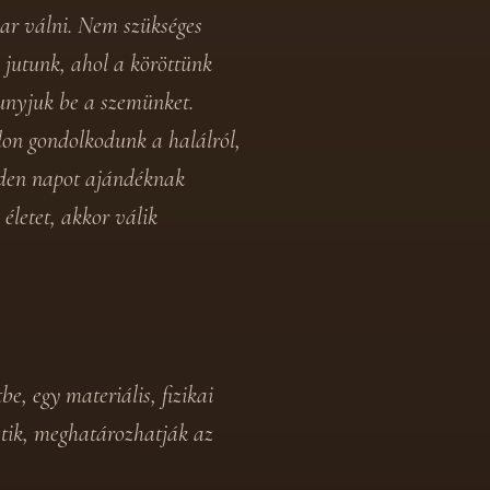
ar válni. Nem szükséges
 jutunk, ahol a köröttünk
hunyjuk be a szemünket.
don gondolkodunk a halálról,
nden napot ajándéknak
életet, akkor válik
e, egy materiális, fizikai
etik, meghatározhatják az